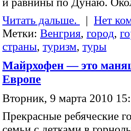
и равнины по Дунаю. Окол
Читать дальше.
|
Нет ко
Метки:
Венгрия
,
город
,
го
страны
,
туризм
,
туры
Майрхофен — это маня
Европе
Вторник, 9 марта 2010 15
Прекрасные ребяческие 
семьи с детками в горно