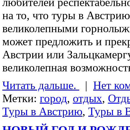
любителей респектабельно
на то, что туры в Австри
великолепными горнолыж
может предложить и прек
Австрии или Зальцкамергу
великолепная возможность
Читать дальше.
|
Нет ко
Метки:
город
,
отдых
,
Отды
Туры в Австрию
,
Туры в 
НОВЫЙ ГОД И РОЖДЕС