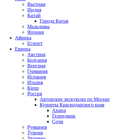
Вьетнам
Индия
Китай
Города Китая
Мальдивы
Япония
Африка
Египет
Европа
Австрия
Болгария
Венгрия
Германия
Испания
Италия
Кипр
Россия
Авторские экскурсии по Москве
Курорты Краснодарского края
Анапа
Геленджик
Сочи
Румыния
Турция
Украина