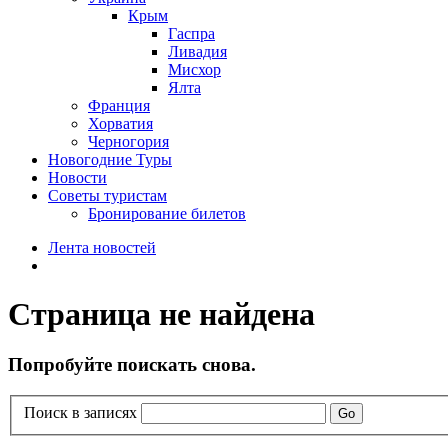
Крым
Гаспра
Ливадия
Мисхор
Ялта
Франция
Хорватия
Черногория
Новогодние Туры
Новости
Советы туристам
Бронирование билетов
Лента новостей
Страница не найдена
Попробуйте поискать снова.
Поиск в записях